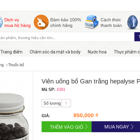
Dịch vụ
Đảm bảo 100%
Cách thức
mua hộ hàng
chính hãng
thanh toán
Trang điểm
Chăm sóc da mặt và body
Nước hoa
Thực phẩm c
ng
Thuốc bổ
Còn hàng
Viên uống bổ Gan trắng hepalyse Pl
Mã SP:
4391
Số lượng
850,000 ₫
GIÁ:
MUA NGAY