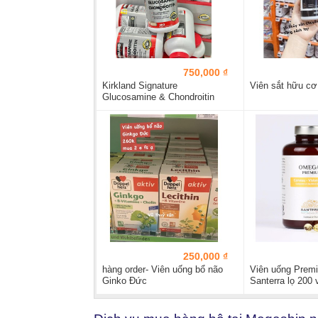
750,000 ₫
Kirkland Signature
Viên sắt hữu c
Glucosamine & Chondroitin
280 viên
250,000 ₫
hàng order- Viên uống bổ não
Viên uống Pre
Ginko Đức
Santerra lọ 200 