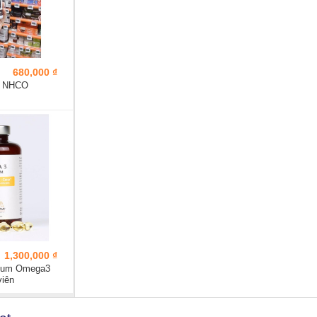
680,000 ₫
ơ NHCO
1,300,000 ₫
mium Omega3
viên