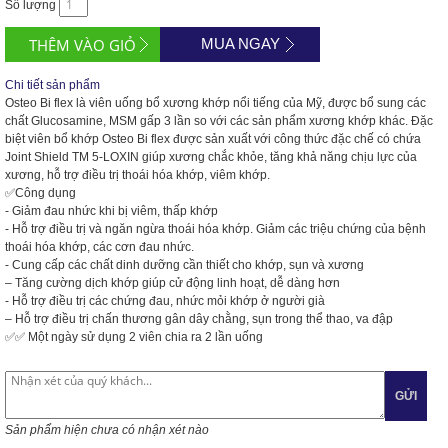
Số lượng
MUA NGAY
Chi tiết sản phẩm
Osteo Bi flex là viên uống bổ xương khớp nổi tiếng của Mỹ, được bổ sung các
chất Glucosamine, MSM gấp 3 lần so với các sản phẩm xương khớp khác. Đặc
biệt viên bổ khớp Osteo Bi flex được sản xuất với công thức đặc chế có chứa
Joint Shield TM 5-LOXIN giúp xương chắc khỏe, tăng khả năng chịu lực của
xương, hỗ trợ điều trị thoái hóa khớp, viêm khớp.
✅
Công dụng
- Giảm đau nhức khi bị viêm, thấp khớp
- Hỗ trợ điều trị và ngăn ngừa thoái hóa khớp. Giảm các triệu chứng của bệnh
thoái hóa khớp, các cơn đau nhức.
- Cung cấp các chất dinh dưỡng cần thiết cho khớp, sụn và xương
– Tăng cường dịch khớp giúp cử động linh hoạt, dễ dàng hơn
- Hỗ trợ điều trị các chứng đau, nhức mỏi khớp ở người già
– Hỗ trợ điều trị chấn thương gân dây chằng, sụn trong thể thao, va đập
✅
✅
Một ngày sử dụng 2 viên chia ra 2 lần uống
GỬI
Sản phẩm hiện chưa có nhận xét nào