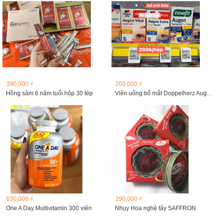
390,000 ₫
200,000 ₫
Hồng sâm 6 năm tuổi hộp 30 tép
Viên uống bổ mắt Doppelherz Augen Extra Tag Nacht, 30 viên
630,000 ₫
290,000 ₫
One A Day Multivitamin 300 viên
Nhụy Hoa nghệ tây SAFFRON