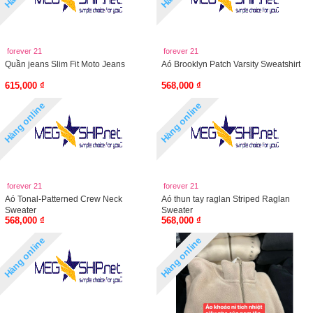
forever 21
forever 21
Quần jeans Slim Fit Moto Jeans
Aó Brooklyn Patch Varsity Sweatshirt
615,000 ₫
568,000 ₫
Hàng online
Hàng online
forever 21
forever 21
Aó Tonal-Patterned Crew Neck
Aó thun tay raglan Striped Raglan
Sweater
Sweater
568,000 ₫
568,000 ₫
Hàng online
Hàng online