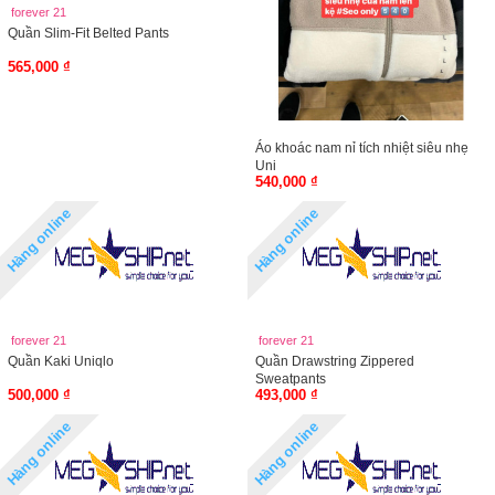
forever 21
Quần Slim-Fit Belted Pants
565,000 ₫
Áo khoác nam nỉ tích nhiệt siêu nhẹ
Uni
540,000 ₫
Hàng online
Hàng online
forever 21
forever 21
Quần Kaki Uniqlo
Quần Drawstring Zippered
Sweatpants
500,000 ₫
493,000 ₫
Hàng online
Hàng online