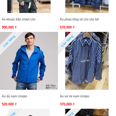
Áo khoác trần chám Uni
Áo phao lông vũ Uni cho bé
990,000 ₫
570,000 ₫
Còn hàng
Còn hàng
Áo dù nam Uniqlo
Áo sơ mi nam Uniqlo
520,000 ₫
370,000 ₫