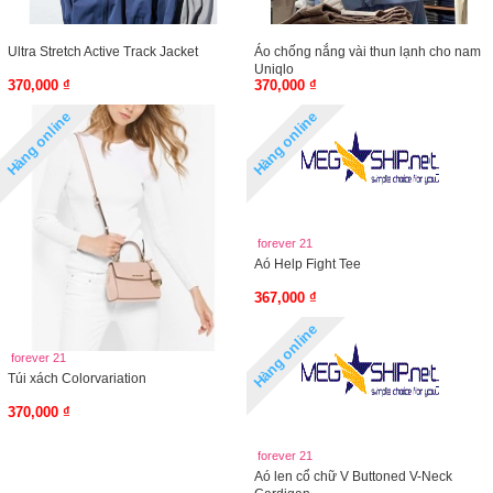
Ultra Stretch Active Track Jacket
Áo chống nắng vài thun lạnh cho nam
Uniqlo
370,000 ₫
370,000 ₫
Hàng online
Hàng online
forever 21
Aó Help Fight Tee
367,000 ₫
Hàng online
forever 21
Túi xách Colorvariation
370,000 ₫
forever 21
Aó len cổ chữ V Buttoned V-Neck