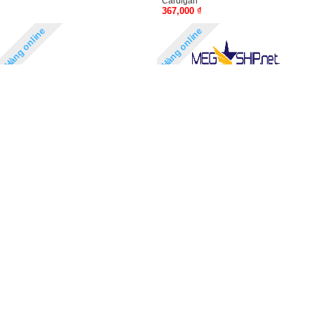
Cardigan
367,000 ₫
Hàng online
Hàng online
forever 21
Aó thun Faded Floral Print Tee
317,000 ₫
Hàng online
Áo sơ mi kẻ caro Gu
320,000 ₫
forever 21
Aó sơ mi Classic Fit Pocket Shirt
317,000 ₫