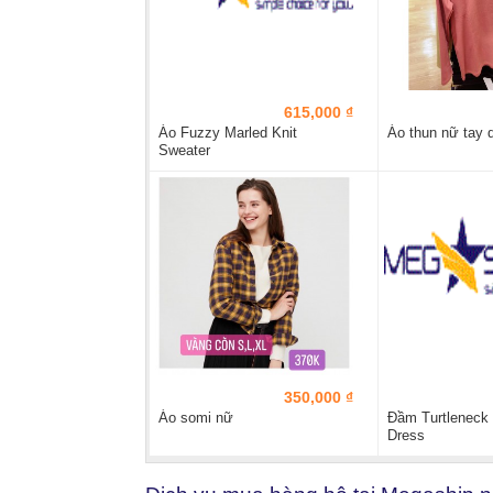
615,000 ₫
Áo Fuzzy Marled Knit
Áo thun nữ tay d
Sweater
350,000 ₫
Áo somi nữ
Đầm Turtleneck
Dress