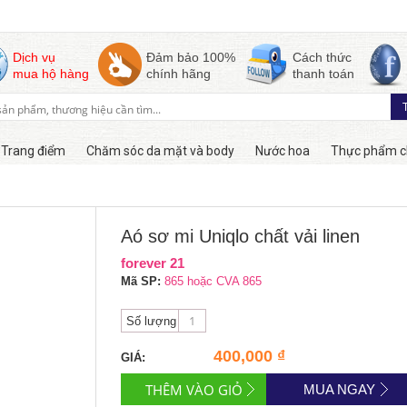
Dịch vụ
Đảm bảo 100%
Cách thức
mua hộ hàng
chính hãng
thanh toán
Trang điểm
Chăm sóc da mặt và body
Nước hoa
Thực phẩm c
Hàng online
Aó sơ mi Uniqlo chất vải linen
forever 21
Mã SP:
865 hoặc CVA 865
Số lượng
400,000 ₫
GIÁ:
MUA NGAY