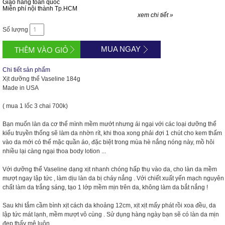
Giao hàng toàn quốc
Miễn phí nội thành Tp.HCM
xem chi tiết »
Số lượng
MUA NGAY
Chi tiết sản phẩm
Xịt dưỡng thể Vaseline 184g
Made in USA
( mua 1 lốc 3 chai 700k)
Bạn muốn làn da cơ thể mình mềm mướt nhưng ái ngại với các loại dưỡng thể
kiểu truyền thống sẽ làm da nhờn rít, khi thoa xong phải đợi 1 chút cho kem thấm
vào da mới có thể mặc quần áo, đặc biệt trong mùa hè nắng nóng này, mồ hôi
nhiều lại càng ngại thoa body lotion ...
Với dưỡng thể Vaseline dạng xịt nhanh chóng hấp thụ vào da, cho làn da mềm
mượt ngay lập tức , làm dịu làn da bị cháy nắng . Với chiết xuất yến mạch nguyên
chất làm da trắng sáng, tạo 1 lớp mềm mịn trên da, không làm da bắt nắng !
Sau khi tắm cầm bình xịt cách da khoảng 12cm, xịt xịt mấy phát rồi xoa đều, da
lập tức mát lạnh, mềm mượt vô cùng . Sử dụng hàng ngày bạn sẽ có làn da mịn
đẹp thấy mê luôn