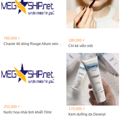
760,000 ₫
180,000 ₫
Chanel 46 dòng Rouge Allure velvet La malicieuse ( dòng...
Chì kẻ viền môi
252,000 ₫
170,000 ₫
Nước hoa nhài tinh khiết 70ml
Kem dưỡng da Dexeryl