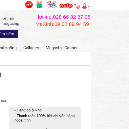
0
Hotline:028 66 82 87 05
Kết nối
megaship
MeXinh:09 02 89 94 59
hức năng
Collagen
Megaship Conner
l
 đạo.
- Hàng có ở kho
- Thanh toán 100% khi chuyển hàng
ngoại tỉnh.