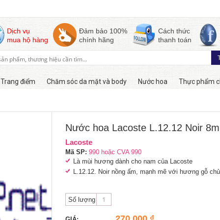
Dịch vụ
Đảm bảo 100%
Cách thức
mua hộ hàng
chính hãng
thanh toán
Trang điểm
Chăm sóc da mặt và body
Nước hoa
Thực phẩm c
Còn hàng
Nước hoa Lacoste L.12.12 Noir 8m
Lacoste
Mã SP:
990 hoặc CVA 990
Là mùi hương dành cho nam của Lacoste
L.12.12. Noir nồng ấm, mạnh mẽ với hương gỗ chủ
Số lượng
270,000 ₫
GIÁ: