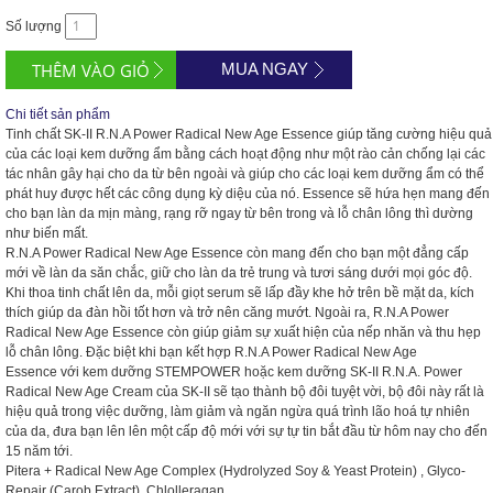
Số lượng
MUA NGAY
Chi tiết sản phẩm
Tinh chất
SK-II
R.N.A Power Radical New Age Essence
giúp tăng cường hiệu quả
của các loại kem dưỡng ẩm bằng cách hoạt động như một rào cản chống lại các
tác nhân gây hại cho da từ bên ngoài và giúp cho các loại kem dưỡng ẩm có thể
phát huy được hết các công dụng kỳ diệu của nó. Essence sẽ hứa hẹn mang đến
cho bạn làn da mịn màng, rạng rỡ ngay từ bên trong và lỗ chân lông thì dường
như biến mất.
R.N.A Power Radical New Age Essence
còn mang đến cho bạn một đẳng cấp
mới về làn da săn chắc, giữ cho làn da trẻ trung và tươi sáng dưới mọi góc độ.
Khi thoa tinh chất lên da, mỗi giọt serum sẽ lấp đầy khe hở trên bề mặt da, kích
thích giúp da đàn hồi tốt hơn và trở nên căng mướt. Ngoài ra,
R.N.A Power
Radical New Age Essence
còn giúp giảm sự xuất hiện của nếp nhăn và thu hẹp
lỗ chân lông. Đặc biệt khi bạn kết hợp
R.N.A Power Radical New Age
Essence
với kem dưỡng
STEMPOWER
hoặc kem dưỡng S
K-II R.N.A. Power
Radical New Age Cream
của
SK-II
sẽ tạo thành bộ đôi tuyệt vời, bộ đôi này rất là
hiệu quả trong việc dưỡng, làm giảm và ngăn ngừa quá trình lão hoá tự nhiên
của da, đưa bạn lên lên một cấp độ mới với sự tự tin bắt đầu từ hôm nay cho đến
15 năm tới.
Pitera + Radical New Age Complex (Hydrolyzed Soy & Yeast Protein) , Glyco-
Repair (Carob Extract), Chlolleragan.