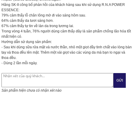
Hãng SK-II công bố phản hồi của khách hàng sau khi sử dụng R.N.A POWER
ESSENCE:
79% cảm thấy lỗ chân lông mờ đi vào sáng hôm sau.
64% cảm thấy da tươi sáng hơn.
67% cảm thấy tự tin về làn da trong tương lai.
Trong vòng 4 tuần, 76% người dùng cảm thấy đây là sản phẩm chống lão hóa tốt
nhất hiện có.
Hướng dẫn sử dụng sản phẩm:
- Sau khi dùng sữa rửa mặt và nước thần, nhỏ một giọt đầy tinh chất vào lòng bàn
tay và thoa đều lên mặt. Thêm một vài giọt vào các vùng da mà bạn lo ngại và
thoa đều.
- Dùng 2 lần mỗi ngày.
GỬI
Sản phẩm hiện chưa có nhận xét nào