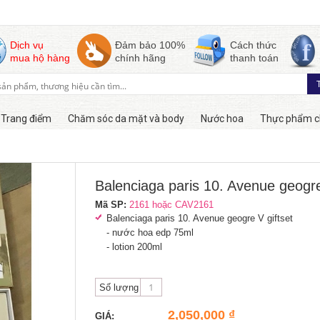
Dịch vụ
Đảm bảo 100%
Cách thức
mua hộ hàng
chính hãng
thanh toán
Trang điểm
Chăm sóc da mặt và body
Nước hoa
Thực phẩm c
Còn hàng
Balenciaga paris 10. Avenue geogre 
Mã SP:
2161 hoặc CAV2161
Balenciaga paris 10. Avenue geogre V giftset
- nước hoa edp 75ml
- lotion 200ml
Số lượng
2,050,000 ₫
GIÁ: