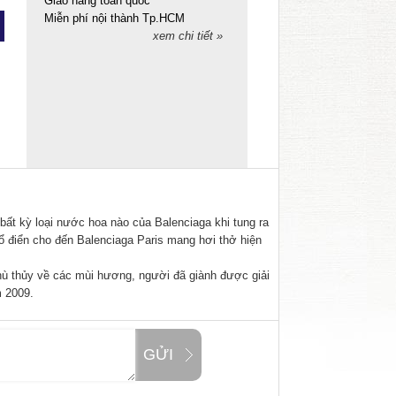
Giao hàng toàn quốc
Miễn phí nội thành Tp.HCM
xem chi tiết »
ất kỳ loại nước hoa nào của Balenciaga khi tung ra
ổ điển cho đến Balenciaga Paris mang hơi thở hiện
phù thủy về các mùi hương, người đã giành được giải
m 2009.
GỬI