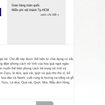
Giao hàng toàn quốc
Miễn phí nội thành Tp.HCM
xem chi tiết »
i trẻ. Chủ đề này được thể hiện từ chai đựng có sắc
ng đậm phong cách nữ tính của hoa quả ngọt ngào.
ạn muốn thể hiện phong cách trẻ trung nữ tính và
 Zuyu, lá dứa, quả vải, quýt và quả nho thú vị; kế
hoa đào và Nashi; cuối cùng là hương xạ trắng và gỗ
Yuzu, Lá dứa, Quả vải, Quýt, Nho, Mẫu đơn hồng,