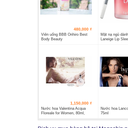
480,000 ₫
Viên uống BBB Orihiro Best
Mặt nạ ngủ dành
Body Beauty
Laneige Lip Sle
1,150,000 ₫
Nước hoa Valentina Acqua
Nước hoa Lanc
Floreale for Women, 80ml,
75ml
tester