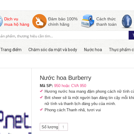
Dịch vụ
Đảm bảo 100%
Cách thức
mua hộ hàng
chính hãng
thanh toán
Trang điểm
Chăm sóc da mặt và body
Nước hoa
Thực phẩm c
Còn hàng
Nước hoa Burberry
Mã SP:
950 hoặc CVA 950
Hương nước hoa mang đậm phong cách nữ tính củ
Brit sheer sẽ là một người bạn đáng tin cậy mỗi kh
nữ tính và thanh lịch đáng yêu của mình.
Phong cách:Thanh nhã, tươi vui
Số lượng