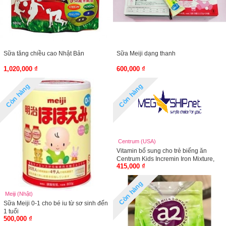
Sữa tăng chiều cao Nhật Bản
Sữa Meiji dạng thanh
1,020,000 ₫
600,000 ₫
Còn hàng
Còn hàng
Centrum (USA)
Vitamin bổ sung cho trẻ biếng ăn
Centrum Kids Incremin Iron Mixture,
415,000 ₫
200ml
Còn hàng
Meiji (Nhật)
Sữa Meiji 0-1 cho bé iu từ sơ sinh đến
1 tuổi
500,000 ₫