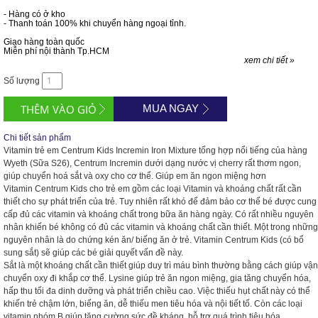
- Hàng có ở kho
- Thanh toán 100% khi chuyển hàng ngoại tỉnh.
Giao hàng toàn quốc
Miễn phí nội thành Tp.HCM
xem chi tiết »
Số lượng
MUA NGAY
Chi tiết sản phẩm
Vitamin trẻ em Centrum Kids Incremin Iron Mixture tổng hợp nổi tiếng của hàng
Wyeth (Sữa S26), Centrum Incremin dưới dạng nước vị cherry rất thơm ngon,
giúp chuyển hoá sắt và oxy cho cơ thể. Giúp em ăn ngon miệng hơn
Vitamin Centrum Kids cho trẻ em gồm các loại Vitamin và khoáng chất rất cần
thiết cho sự phát triển của trẻ. Tuy nhiên rất khó để đảm bảo cơ thể bé được cung
cấp đủ các vitamin và khoáng chất trong bữa ăn hàng ngày. Có rất nhiều nguyên
nhân khiến bé không có đủ các vitamin và khoáng chất cần thiết. Một trong những
nguyên nhân là do chứng kén ăn/ biếng ăn ở trẻ. Vitamin Centrum Kids (có bổ
sung sắt) sẽ giúp các bé giải quyết vấn đề này.
Sắt là một khoáng chất cần thiết giúp duy trì máu bình thường bằng cách giúp vận
chuyển oxy đi khắp cơ thể. Lysine giúp trẻ ăn ngon miệng, gia tăng chuyển hóa,
hấp thu tối đa dinh dưỡng và phát triển chiều cao. Việc thiếu hụt chất này có thể
khiến trẻ chậm lớn, biếng ăn, dễ thiếu men tiêu hóa và nội tiết tố. Còn các loại
vitamin nhóm B giúp tăng cường sức đề kháng, hỗ trợ quá trình tiêu hóa.