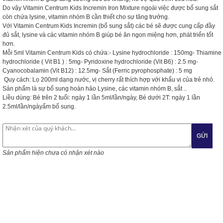
Do vậy Vitamin Centrum Kids Incremin Iron Mixture ngoài việc được bổ sung sắt
còn chứa lysine, vitamin nhóm B cần thiết cho sự tăng trưởng.
Với Vitamin Centrum Kids Incremin (bổ sung sắt) các bé sẽ được cung cấp đầy
đủ sắt, lysine và các vitamin nhóm B giúp bé ăn ngon miệng hơn, phát triển tốt
hơn.
Mỗi 5ml Vitamin Centrum Kids có chứa:- Lysine hydrochloride : 150mg- Thiamine
hydrochloride ( Vit B1 ) : 5mg- Pyridoxine hydrochloride (Vit B6) : 2.5 mg-
Cyanocobalamin (Vit B12) : 12.5mg- Sắt (Ferric pyrophosphate) : 5 mg
Quy cách: Lọ 200ml dạng nước, vị cherry rất thích hợp với khẩu vị của trẻ nhỏ.
Sản phẩm là sự bổ sung hoàn hảo Lysine, các vitamin nhóm B, sắt ..
Liều dùng: Bé trên 2 tuổi: ngày 1 lần 5ml/lần/ngày, Bé dưới 2T: ngày 1 lần
2.5ml/lần/ngàyẩm bổ sung.
GỬI
Sản phẩm hiện chưa có nhận xét nào