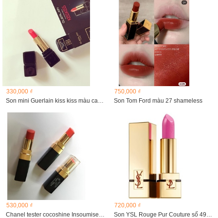
330,000 ₫
750,000 ₫
Son mini Guerlain kiss kiss màu cam đào 344
Son Tom Ford màu 27 shameless
530,000 ₫
720,000 ₫
Chanel tester cocoshine Insoumise 507
Son YSL Rouge Pur Couture số 49 Rose Tropical