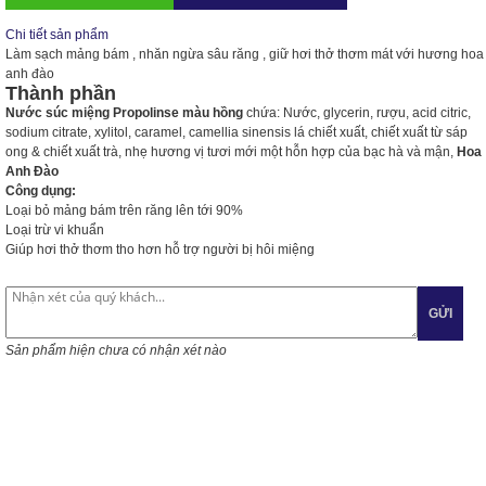
Chi tiết sản phẩm
Làm sạch mảng bám , nhăn ngừa sâu răng , giữ hơi thở thơm mát với hương hoa
anh đào
Thành phần
Nước súc miệng Propolinse
màu hồng
chứa: Nước, glycerin, rượu, acid citric,
sodium citrate, xylitol, caramel, camellia sinensis lá chiết xuất, chiết xuất từ sáp
ong & chiết xuất trà, nhẹ hương vị tươi mới một hỗn hợp của bạc hà và mận,
Hoa
Anh Đào
Công dụng:
Loại bỏ mảng bám trên răng lên tới 90%
Loại trừ vi khuẩn
Giúp hơi thở thơm tho hơn hỗ trợ người bị hôi miệng
GỬI
Sản phẩm hiện chưa có nhận xét nào