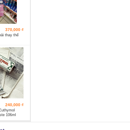
370,000 ₫
ải thay thế
240,000 ₫
Euthymol
aste 106ml