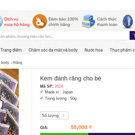
Dịch vụ
Đảm bảo 100%
Cách thức
mua hộ hàng
chính hãng
thanh toán
Trang điểm
Chăm sóc da mặt và body
Nước hoa
Thực phẩm c
 body
Răng
Còn hàng
Kem đánh răng cho bé
Mã SP:
2814
Made in : Japan
Trọng lượng : 50g
Số lượng
55,000 ₫
GIÁ: