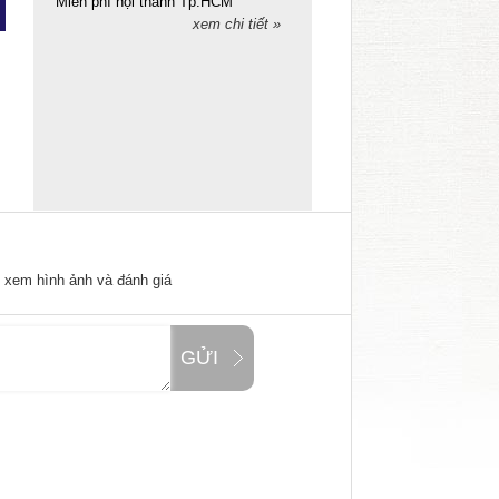
Miễn phí nội thành Tp.HCM
xem chi tiết »
ể xem hình ảnh và đánh giá
GỬI