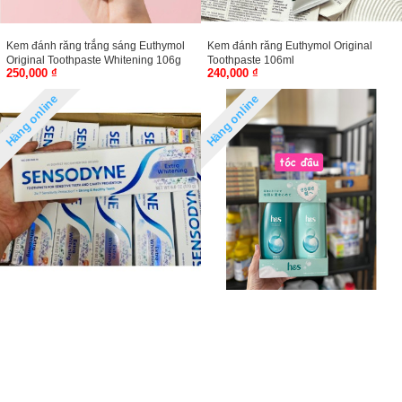
Kem đánh răng trắng sáng Euthymol
Kem đánh răng Euthymol Original
Original Toothpaste Whitening 106g
Toothpaste 106ml
250,000 ₫
240,000 ₫
Hàng online
Hàng online
Kem đánh răng giảm ê buốt
Bộ gội xả trị gàu HS xanh lá
sensodyne
240,000 ₫
220,000 ₫
Hàng online
Hàng online