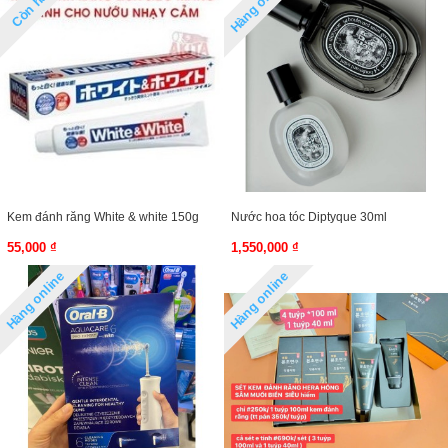
Hàng online
Còn hàng
Kem đánh răng White & white 150g
Nước hoa tóc Diptyque 30ml
55,000 ₫
1,550,000 ₫
Hàng online
Hàng online