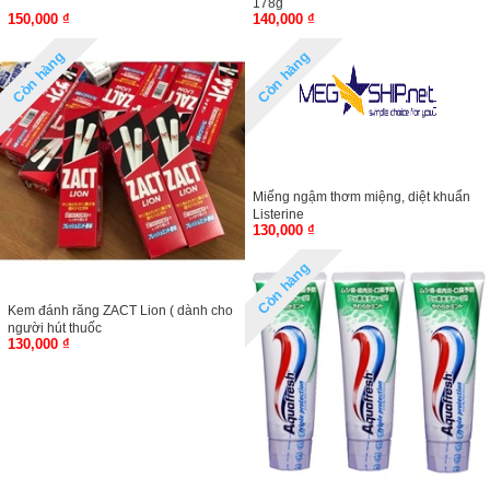
178g
150,000 ₫
140,000 ₫
Còn hàng
Còn hàng
Miếng ngậm thơm miệng, diệt khuẩn
Listerine
130,000 ₫
Còn hàng
Kem đánh răng ZACT Lion ( dành cho
người hút thuốc
130,000 ₫