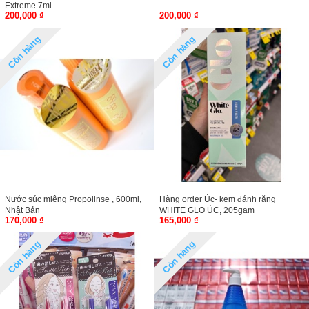
Extreme 7ml
200,000 ₫
200,000 ₫
Còn hàng
Còn hàng
Nước súc miệng Propolinse , 600ml,
Hàng order Úc- kem đánh răng
Nhật Bản
WHITE GLO ÚC, 205gam
170,000 ₫
165,000 ₫
Còn hàng
Còn hàng