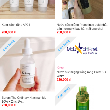
Kem đánh răng AP24
Nước súc miệng Propolinse gold nhật
bản hương vị bạc hà, mật ong chai
280,000 ₫
250,000 ₫
600ml
Còn hàng
Còn hàng
Crest
Nước súc miệng trắng răng Crest 3D
White
230,000 ₫
Còn hàng
Serum The Ordinary Niacinamide
10% + Zinc 1%...
230,000 ₫