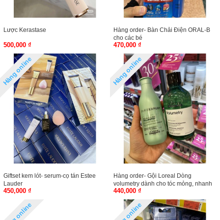
Lược Kerastase
Hàng order- Bàn Chải Điện ORAL-B
cho các bé
500,000 ₫
470,000 ₫
Hàng online
Hàng online
Giftset kem lót- serum-cọ tán Estee
Hàng order- Gội Loreal Dòng
Lauder
volumetry dành cho tóc mỏng, nhanh
450,000 ₫
440,000 ₫
bết
Hàng online
Hàng online