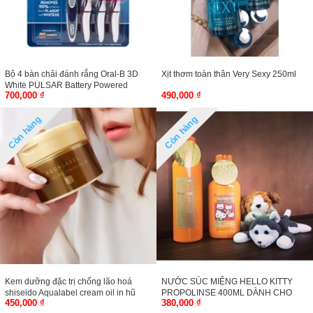
Bộ 4 bàn chải đánh rắng Oral-B 3D
Xịt thơm toàn thân Very Sexy 250ml
White PULSAR Battery Powered
700,000 ₫
490,000 ₫
Toothbrushes
Còn hàng
Còn hàng
Kem dưỡng đặc trị chống lão hoá
NƯỚC SÚC MIỆNG HELLO KITTY
shiseido Aqualabel cream oil in hũ
PROPOLINSE 400ML DÀNH CHO
450,000 ₫
380,000 ₫
90g
TRẺ EM