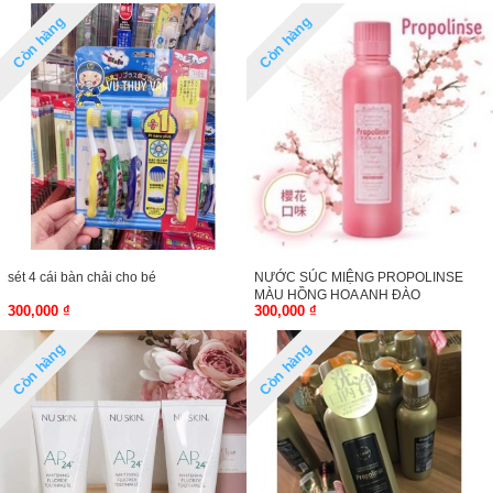
Còn hàng
Còn hàng
sét 4 cái bàn chải cho bé
NƯỚC SÚC MIỆNG PROPOLINSE
MÀU HỒNG HOA ANH ĐÀO
300,000 ₫
300,000 ₫
Còn hàng
Còn hàng