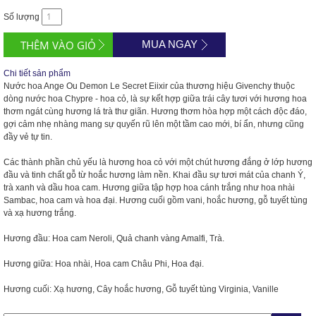
Số lượng
MUA NGAY
Chi tiết sản phẩm
Nước hoa Ange Ou Demon Le Secret Eiixir của thương hiệu Givenchy thuộc
dòng nước hoa Chypre - hoa cỏ, là sự kết hợp giữa trái cây tươi với hương hoa
thơm ngát cùng hương lá trà thư giãn. Hương thơm hòa hợp một cách độc đáo,
gợi cảm nhẹ nhàng mang sự quyến rũ
lên một tầm cao mới, bí ẩn, nhưng cũng
đầy vẻ tự tin.
Các thành phần chủ yếu là hương hoa cỏ với một chút hương đắng ở lớp hương
đầu và tinh chất gỗ từ hoắc hương làm nền. Khai đầu sự tươi mát của chanh Ý,
trà xanh và dầu hoa cam. Hương giữa tập hợp hoa cánh trắng như hoa nhài
Sambac, hoa cam và hoa đại. Hương cuối gồm vani, hoắc hương, gỗ tuyết tùng
và xạ hương trắng.
Hương đầu: Hoa cam Neroli, Quả chanh vàng Amalfi, Trà.
Hương giữa: Hoa nhài, Hoa cam Châu Phi, Hoa đại.
Hương cuối: Xạ hương, Cây hoắc hương, Gỗ tuyết tùng Virginia, Vanille