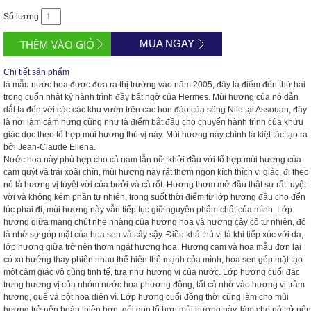
Số lượng
MUA NGAY
Chi tiết sản phẩm
là mẫu nước hoa được đưa ra thị trường vào năm 2005, đây là điểm đến thứ hai
trong cuốn nhật ký hành trình đầy bất ngờ của Hermes. Mùi hương của nó dẫn
dắt ta đến với các các khu vườn trên các hòn đảo của sông Nile tại Assouan, đây
là nơi làm cảm hứng cũng như là điểm bắt đầu cho chuyến hành trình của khứu
giác dọc theo tổ hợp mùi hương thú vị này. Mùi hương này chính là kiệt tác tạo ra
bởi Jean-Claude Ell
ena.
Nước hoa này phù hợp cho cả nam lẫn nữ, khởi đầu với tổ hợp mùi hương của
cam quýt và trái xoài chín, mùi hương này rất thơm ngon kích thích vị giác, đi theo
nó là hương vị tuyệt vời của bưởi và cà rốt. Hương thơm mở đầu thật sự rất tuyệt
vời và không kém phần tự nhiên, trong suốt thời điểm từ lớp hương đầu cho đến
lúc phai đi, mùi hương này vẫn tiếp tục giữ nguyên phẩm chất của mình. Lớp
hương giữa mang chút nhẹ nhàng của hương hoa và hương cây cỏ tự nhiên, đó
là nhờ sự góp mặt của hoa sen và cây sậy. Điều khá thú vị là khi tiếp xúc với da,
lớp hương giữa trở nên thơm ngát hương hoa. Hương cam và hoa mẫu đơn lại
có xu hướng thay phiên nhau thể hiện thế mạnh của mình, hoa sen góp mặt tạo
một cảm giác vô cùng tinh tế, tựa như hương vị của nước. Lớp hương cuối đặc
trưng hương vị của nhóm nước hoa phương đông, tất cả nhờ vào hương vị trầm
hương, quế và bột hoa diên vĩ. Lớp hương cuối đồng thời cũng làm cho mùi
hương trở nên hoàn thiện hơn, gói gọn tổ hợp mùi hương này, làm cho nó trở nên