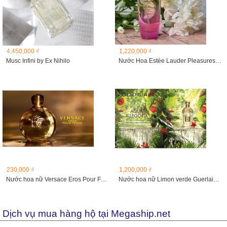
4,450,000 ₫
1,220,000 ₫
Musc Infini by Ex Nihilo
Nước Hoa Estée Lauder Pleasures Intense EDP 100ml
230,000 ₫
1,200,000 ₫
Nước hoa nữ Versace Eros Pour Femme
Nước hoa nữ Limon verde Guerlain 125ml
Dịch vụ mua hàng hộ tại Megaship.net