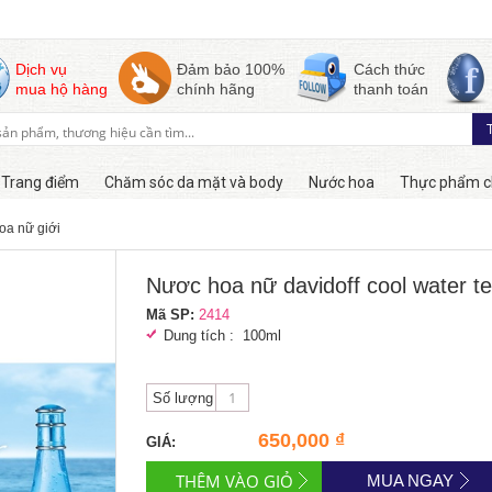
Dịch vụ
Đảm bảo 100%
Cách thức
mua hộ hàng
chính hãng
thanh toán
Trang điểm
Chăm sóc da mặt và body
Nước hoa
Thực phẩm c
oa nữ giới
Còn hàng
Nươc hoa nữ davidoff cool water t
Mã SP:
2414
Dung tích : 100ml
Số lượng
650,000 ₫
GIÁ:
MUA NGAY