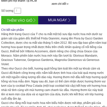
Miễn phí nội thành Tp.HCM
xem chi tiết »
Số lượng
MUA NGAY
Chi tiết sản phẩm
Hãng thời trang Gucci của Ý cho ra mắt một bộ sưu tập nước hoa mới dưới sự
giám sát của giám đốc thiết kế Frida Giannini, mang tên Flora by Gucci Garden
Collection, được cho ra mắt vào tháng 5 năm 2012. Bộ sưu tập bao gồm năm loại
hương hoa quan trọng nhất được thêu trên chiếc khăn quàng cổ nổi tiếng của
Gucci, thiết kế bởi Vittorio Accornero, dành riêng cho công chúa Grace của
Monaco. Năm phiên bản nước hoa mới này lần lượt là: Glorious Mandarin,
Gracious Tuberose, Gorgeous Gardenia, Magnolia Glamorous và Generous
Violet.
Theo như Gucci cho biết, hương quýt hồng làm toát lên một sự khoái cảm và
Gucci đã thành công trong việc nắm bắt được tinh hoa của loài quả mọng nước
với một nguồn năng lượng dồi dào này. Hương thơm mở đầu kết hợp hương quýt
hồng và hoa mẫu đơn. Ngay sau đó, bạn có thể cảm nhận được hương thơm vui
tươi của ly cocktail Pina Colada (một loại cocktail trái cây) kết hợp với hương hoa
nhài nữ tính cùng với mùi hương cam chanh lúc đầu. Hương thơm lúc này toát
lên vị kem mịn của dừa và vị ngọt lịm của dứa, trước khi kết thúc với lớp hương
cuối đầy ấm áp.
Gucci cho rằng mỗi loại nước hoa nên biểu hiện được nét đẹp, phẩm giá của