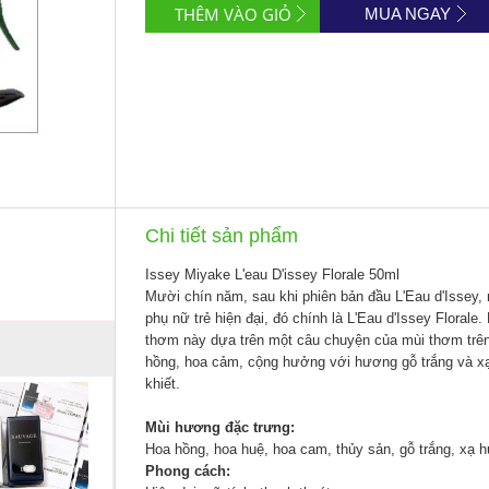
MUA NGAY
Chi tiết sản phẩm
Issey Miyake L'eau D'issey Florale 50ml
Mười chín năm, sau khi phiên bản đầu L'Eau d'Issey
phụ nữ trẻ hiện đại, đó chính là L'Eau d'Issey Flora
thơm này dựa trên một câu chuyện của mùi thơm trê
hồng, hoa cảm, cộng hưởng với hương gỗ trắng và xạ
khiết.
Mùi hương đặc trưng:
Hoa hồng, hoa huệ, hoa cam, thủy sản, gỗ trắng, xạ
Phong cách: