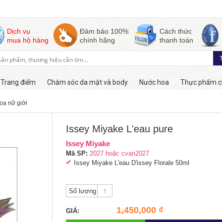
Dịch vụ
Đảm bảo 100%
Cách thức
mua hộ hàng
chính hãng
thanh toán
Trang điểm
Chăm sóc da mặt và body
Nước hoa
Thực phẩm c
oa nữ giới
Còn hàng
Issey Miyake L'eau pure
Issey Miyake
Mã SP:
2027 hoặc cvan2027
Issey Miyake L'eau D'issey Florale 50ml
Số lượng
1,450,000 ₫
GIÁ: