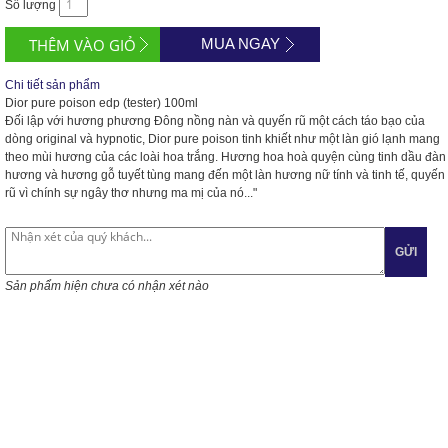
Số lượng
MUA NGAY
Chi tiết sản phẩm
Dior pure poison edp (tester) 100ml
Đối lập với hương phương Đông nồng nàn và quyến rũ một cách táo bạo của
dòng original và hypnotic, Dior pure poison tinh khiết như một làn gió lạnh mang
theo mùi hương của các loài hoa trắng. Hương hoa hoà quyện cùng tinh dầu đàn
hương và hương gỗ tuyết tùng mang đến một làn hương nữ tính và tinh tế, quyến
rũ vì chính sự ngây thơ nhưng ma mị của nó..."
GỬI
Sản phẩm hiện chưa có nhận xét nào