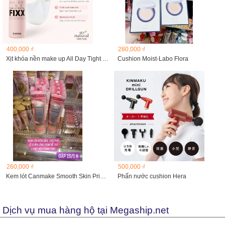
400,000 ₫
280,000 ₫
Xịt khóa nền make up All Day Tight Fixx 120ml
Cushion Moist-Labo Flora
260,000 ₫
500,000 ₫
Kem lót Canmake Smooth Skin Primer Pore Cover & Mat keep 16g
Phấn nước cushion Hera
Dịch vụ mua hàng hộ tại Megaship.net