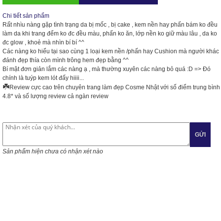
Chi tiết sản phẩm
Rất nhìu nàng gặp tình trạng da bị mốc , bị cake , kem nền hay phấn bám ko đều
làm da khi trang đểm ko đc đều màu, phấn ko ăn, lớp nền ko giữ màu lâu , da ko
đc glow , khoẻ mà nhìn bí bí ^^
Các nàng ko hiểu tại sao cùng 1 loại kem nền /phấn hay Cushion mà người khác
đánh đẹp thía còn mình trông hem đẹp bằng ^^
Bí mật đơn giản lắm các nàng ạ , mà thường xuyên các nàng bỏ quá
:D
=> Đó
chính là tuýp kem lót đấy hiiii...
☘️
Review cực cao trên chuyên trang làm đẹp Cosme Nhật với số điểm trung bình
4.8* và số lượng review cả ngàn review
GỬI
Sản phẩm hiện chưa có nhận xét nào