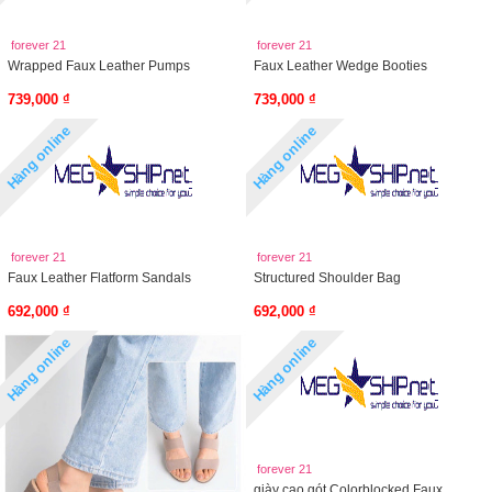
forever 21
forever 21
Wrapped Faux Leather Pumps
Faux Leather Wedge Booties
739,000 ₫
739,000 ₫
Hàng online
Hàng online
forever 21
forever 21
Faux Leather Flatform Sandals
Structured Shoulder Bag
692,000 ₫
692,000 ₫
Hàng online
Hàng online
forever 21
giày cao gót Colorblocked Faux