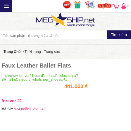
0
Trang Chủ
Thời trang - Trang sức
Faux Leather Ballet Flats
http://www.forever21.com/Product/Product.aspx?
BR=f21&Category=whatsnew_shoes&P...
441,000 ₫
forever 21
Mã SP:
924 hoặc CVA 924