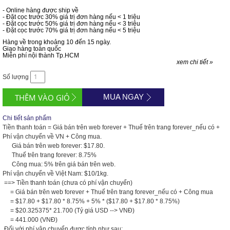
- Online hàng được ship về
- Đặt cọc trước 30% giá trị đơn hàng nếu < 1 triệu
- Đặt cọc trước 50% giá trị đơn hàng nếu < 3 triệu
- Đặt cọc trước 70% giá trị đơn hàng nếu < 5 triệu
Hàng về trong khoảng 10 đến 15 ngày.
Giao hàng toàn quốc
Miễn phí nội thành Tp.HCM
xem chi tiết »
Số lượng
MUA NGAY
Chi tiết sản phẩm
Tiền thanh toán = Giá bán trên web forever + Thuế trên trang forever_nếu có +
Phí vận chuyển về VN + Công mua.
Giá bán trên web forever: $17.80.
Thuế trên trang forever: 8.75%
Công mua: 5% trên giá bán trên web.
Phí vận chuyển về Việt Nam: $10/1kg.
==> Tiền thanh toán (chưa có phí vận chuyển)
= Giá bán trên web forever + Thuế trên trang forever_nếu có + Công mua
= $17.80 + $17.80 * 8.75% + 5% * ($17.80 + $17.80 * 8.75%)
= $20.325375* 21.700 (Tỷ giá USD --> VNĐ)
= 441.000 (VNĐ)
Đối với phí vận chuyển được tính như sau: