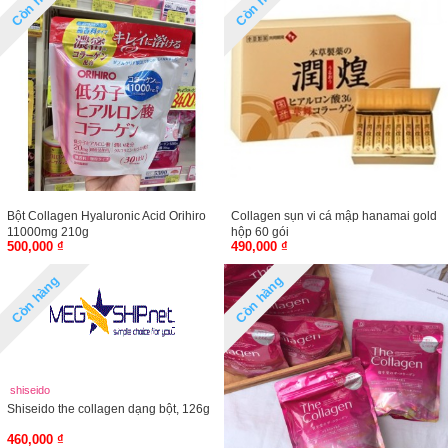
Còn hàng
Còn hàng
Bột Collagen Hyaluronic Acid Orihiro
Collagen sụn vi cá mập hanamai gold
11000mg 210g
hộp 60 gói
500,000 ₫
490,000 ₫
Còn hàng
Còn hàng
shiseido
Shiseido the collagen dạng bột, 126g
460,000 ₫