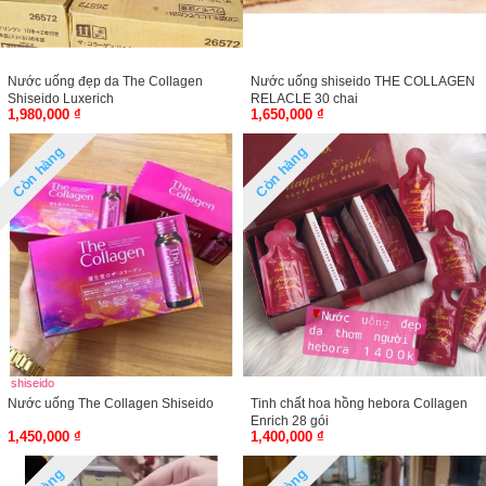
Nước uống đẹp da The Collagen
Nước uống shiseido THE COLLAGEN
Shiseido Luxerich
RELACLE 30 chai
1,980,000 ₫
1,650,000 ₫
Còn hàng
Còn hàng
shiseido
Nước uống The Collagen Shiseido
Tinh chất hoa hồng hebora Collagen
Enrich 28 gói
1,450,000 ₫
1,400,000 ₫