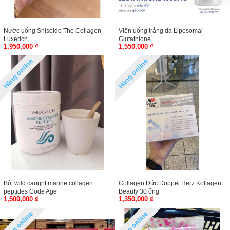
Nước uống Shiseido The Collagen
Viên uống trắng da Liposomal
Luxerich
Glutathione
1,950,000 ₫
1,550,000 ₫
Hàng online
Hàng online
Bột wild caught marine collagen
Collagen Đức Doppel Herz Kollagen
peptides Code Age
Beauty 30 ống
1,500,000 ₫
1,350,000 ₫
Hàng online
Hàng online