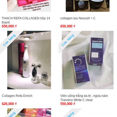
THẠCH REFA COLLAGEN hộp 14
collagen lựu Neocell + C
thanh
650,000 ₫
650,000 ₫
Còn hàng
Còn hàng
Collagen Refa Enrich
Viên uống trắng da trị , ngừa nám
Transino White C clear
620,000 ₫
550,000 ₫