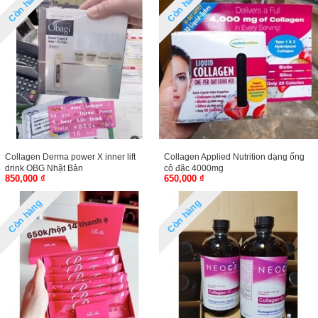
Còn hàng
Còn hàng
Collagen Derma power X inner lift
Collagen Applied Nutrition dạng ống
drink OBG Nhật Bản
cô đặc 4000mg
850,000 ₫
650,000 ₫
Còn hàng
Còn hàng