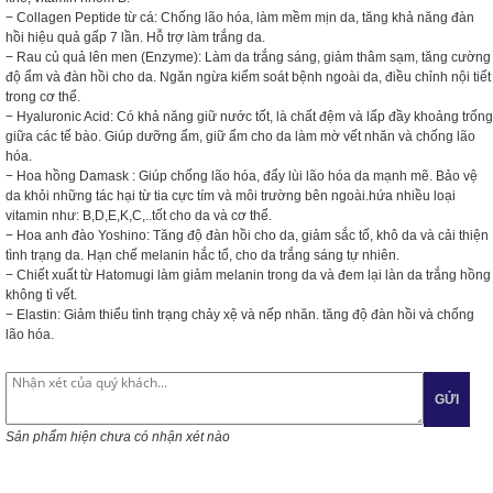
− Collagen Peptide từ cá: Chống lão hóa, làm mềm mịn da, tăng khả năng đàn
hồi hiệu quả gấp 7 lần. Hỗ trợ làm trắng da.
− Rau củ quả lên men (Enzyme): Làm da trắng sáng, giảm thâm sạm, tăng cường
độ ẩm và đàn hồi cho da. Ngăn ngừa kiểm soát bệnh ngoài da, điều chỉnh nội tiết
trong cơ thể.
− Hyaluronic Acid: Có khả năng giữ nước tốt, là chất đệm và lấp đầy khoảng trống
giữa các tế bào. Giúp dưỡng ẩm, giữ ẩm cho da làm mờ vết nhăn và chống lão
hóa.
− Hoa hồng Damask : Giúp chống lão hóa, đẩy lùi lão hóa da mạnh mẽ. Bảo vệ
da khỏi những tác hại từ tia cực tím và môi trường bên ngoài.hứa nhiều loại
vitamin như: B,D,E,K,C,..tốt cho da và cơ thể.
− Hoa anh đào Yoshino: Tăng độ đàn hồi cho da, giảm sắc tố, khô da và cải thiện
tình trạng da. Hạn chế melanin hắc tố, cho da trắng sáng tự nhiên.
− Chiết xuất từ Hatomugi làm giảm melanin trong da và đem lại làn da trắng hồng
không tì vết.
− Elastin: Giảm thiểu tình trạng chảy xệ và nếp nhăn. tăng độ đàn hồi và chống
lão hóa.
GỬI
Sản phẩm hiện chưa có nhận xét nào