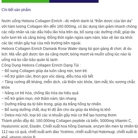
Chi tiết sản phẩm
Nước uống Hebora Collagen Enrich –đc mệnh danh là “thần dược của làn da”
với hàm lượng Collagen lên đến 160.000mg, có tác dụng làm giảm nhanh chóng
các nếp nhăn và các dấu hiệu lão hóa trên da, bổ sung các dưỡng chất, giúp da
luôn tươi trẻ và căng bóng. Đồng thời ngăn ngừa sạm nám, bảo vệ làn da khỏi
các tác nhân gây hại của môi trường bên ngoài.
Hebora Collagen Enrich Damask Rose Water dạng túi gọn gàng đi chơi, đi du
lịch. Mà vẫn giữ được làn da căng mướt, bóng mượt và muốn uống lúc nào là
uống mà ko cần bảo quản tủ lạnh.
Công Dụng Hebora Collagen Enrich Dạng Túi :
− Bổ sung Collagen giúp da luôn căng mịn, tươi trẻ.
− Hỗ trợ giảm cân, thon gọn vóc dáng, điều hòa nội tiết
− Tăng cường đề kháng, miễn dịch, cải thiện sức khỏe, làm mắt, tóc xương chắc
khỏe
− Nâng cơ trẻ hóa, chống lão hóa da hiệu quả
− Hỗ trờ giảm mụn, mờ thâm nám, tàn nhang
− Dưỡng trắng da từ bên trong, giúp da trắng hồng tự nhiên.
− Bổ sung dưỡng chất, duy trì độ ẩm cho da giúp da không bị khô
− Detox mùi hôi, loại bỏ các vi khuẩn gây mùi cơ thể tạo hương thơm
Thành phần đầy đủ: 160.000mg Collagen peptide cá biển, 5000mg Vitamin C,
Hyaluronic acid, Elastin, Chiết xuất hoa hồng Damask, enzym lên men tự nhiên từ
112 rau củ quả, chiết xuất anh đào Yoshino, chiết xuất hạt Hatomugi, chiết xuất lá
khế, vitamin nhóm B.