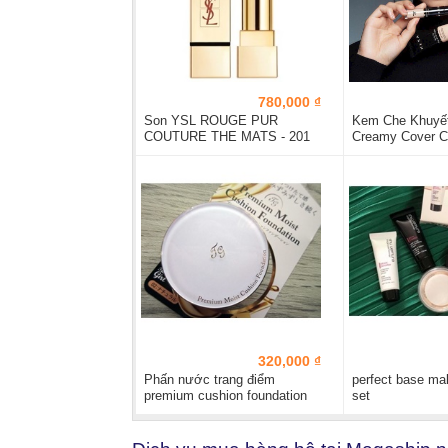
780,000 ₫
Son YSL ROUGE PUR
Kem Che Khuyết
COUTURE THE MATS - 201
Creamy Cover C
Orange Imagine
320,000 ₫
Phấn nước trang điểm
perfect base mak
premium cushion foundation
set
tiara...