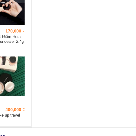
170,000 ₫
 Điểm Hera
oncealer 2.4g
400,000 ₫
e up travel