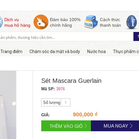
Dịch vụ
Đảm bảo 100%
Cách thức
mua hộ hàng
chính hãng
thanh toán
Trang điểm
Chăm sóc da mặt và body
Nước hoa
Thực phẩm c
Còn hàng
Sét Mascara Guerlain
Mã SP:
3976
Số lượng
900,000 ₫
GIÁ:
MUA NGAY