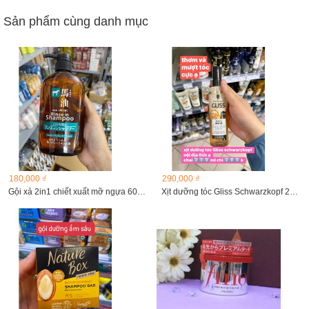
Sản phẩm cùng danh mục
180,000 ₫
290,000 ₫
Gội xả 2in1 chiết xuất mỡ ngựa 600ml
Xịt dưỡng tóc Gliss Schwarzkopf 200ml