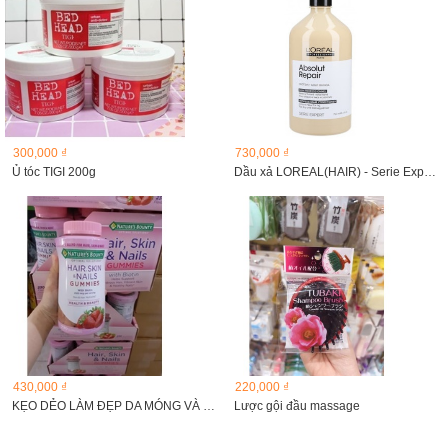
300,000 ₫
730,000 ₫
Ủ tóc TIGI 200g
Dầu xả LOREAL(HAIR) - Serie Expert Absolut Repair...
430,000 ₫
220,000 ₫
KẸO DẺO LÀM ĐẸP DA MÓNG VÀ TÓC NATURE’S BOUNTY HAIR SKIN...
Lược gội đầu massage