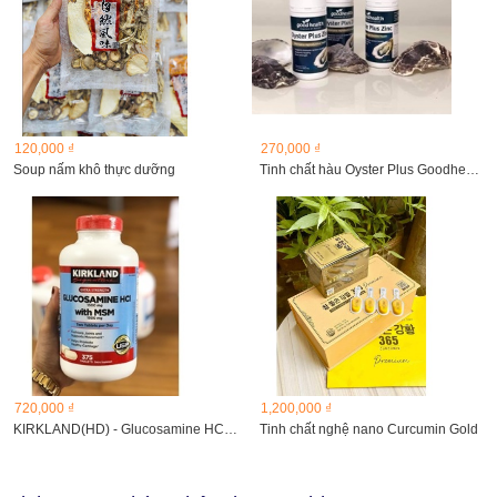
120,000 ₫
270,000 ₫
Soup nấm khô thực dưỡng
Tinh chất hàu Oyster Plus Goodhealth Tăng Sinh Lý Nam...
720,000 ₫
1,200,000 ₫
KIRKLAND(HD) - Glucosamine HCL With MSM 1500mg
Tinh chất nghệ nano Curcumin Gold