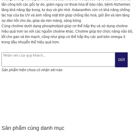
tấn công bởi các gốc tự do, giảm nguy cơ thoái hóa tế bào não, bệnh Alzheimer,
tăng khả năng tập trung, tư duy và ghi nhớ. Astaxanthin còn có khả năng chống
tác hại của tia UV và ánh nắng mặt trời giúp chống lão hoá, giữ ẩm và làm tăng
sự đàn hồi cho da, giúp da mịn màng, sáng bóng.
Cùng choline dưới dạng phospholipid giúp cơ thể hấp thụ và sử dụng choline
hiệu quả hơn so với các nguồn choline khác. Choline giúp trợ chức năng não bộ,
tốt cho gan và tim mạch, cũng như giúp cơ thể hấp thụ các axit béo omega-3
trong dầu nhuyễn thể hiệu quả hơn.
GỬI
Sản phẩm hiện chưa có nhận xét nào
Sản phẩm cùng danh mục