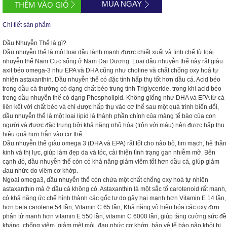
MUA NGAY
Chi tiết sản phẩm
Dầu Nhuyễn Thể là
gì?
Dầu nhuyễn thể là một loại dầu lành mạnh được chiết xuất và tinh chế từ loài
nhuyễn thể Nam Cực sống ở Nam Đại Dương. Loại dầu nhuyễn thể này rất giàu
axit béo omega-3 như EPA và DHA cũng như choline và chất chống oxy hoá tự
nhiên astaxanthin. Dầu nhuyễn thể có đặc tính hấp thụ tốt hơn dầu cá. Acid béo
trong dầu cá thường có dạng chất béo trung tính Triglyceride, trong khi acid béo
trong dầu nhuyễn thể có dạng Phospholipid. Không giống như DHA và EPA từ cá
liên kết với chất béo và chỉ được hấp thụ vào cơ thể sau một quá trình biến đổi,
dầu nhuyễn thể là một loại lipid là thành phần chính của màng tế bào của con
người và được đặc trưng bởi khả năng nhũ hóa (trộn với máu) nên được hấp thụ
hiệu quả hơn hẳn vào cơ thể.
Dầu nhuyễn thể giàu omega 3 (DHA và EPA) rất tốt cho não bộ, tim mạch, hệ thần
kinh và thị lực, giúp làm đẹp da và tóc, cải thiện tình trạng gan nhiễm mỡ. Bên
cạnh đó, dầu nhuyễn thể còn có khả năng giảm viêm tốt hơn dầu cá, giúp giảm
đau nhức do viêm cơ khớp.
Ngoài omega3, dầu nhuyễn thể còn chứa một chất chống oxy hoá tự nhiên
astaxanthin mà ở dầu cá không có. Astaxanthin là một sắc tố carotenoid rất mạnh,
có khả năng ức chế hình thành các gốc tự do gây hại mạnh hơn Vitamin E 14 lần,
hơn beta carotene 54 lần, Vitamin C 65 lần; Khả năng vô hiệu hóa các oxy đơn
phân tử mạnh hơn vitamin E 550 lần, vitamin C 6000 lần, giúp tăng cường sức đề
kháng, chống viêm, giảm mệt mỏi, đau nhức cơ khớp, bảo vệ tế bào não khỏi bị