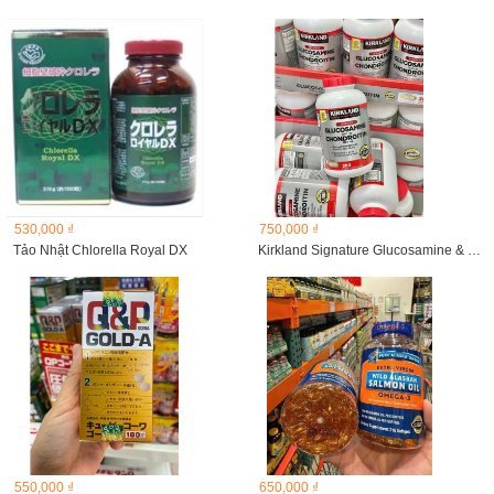
530,000 ₫
750,000 ₫
Tảo Nhật Chlorella Royal DX
Kirkland Signature Glucosamine & Chondroitin 280 viên
550,000 ₫
650,000 ₫