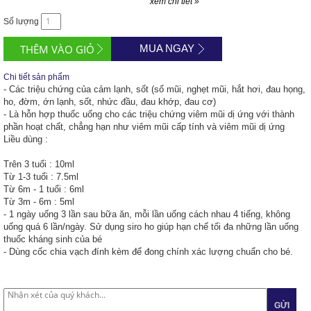
xem chi tiết »
Số lượng
MUA NGAY
Chi tiết sản phẩm
- Các triệu chứng của cảm lạnh, sốt (sổ mũi, nghẹt mũi, hắt hơi, đau họng,
ho, đờm, ớn lạnh, sốt, nhức đầu, đau khớp, đau cơ)
- Là hỗn hợp thuốc uống cho các triệu chứng viêm mũi dị ứng với thành
phần hoạt chất, chẳng hạn như viêm mũi cấp tính và viêm mũi dị ứng
Liều dùng :
Trên 3 tuổi : 10ml
Từ 1-3 tuổi : 7.5ml
Từ 6m - 1 tuổi : 6ml
Từ 3m - 6m : 5ml
- 1 ngày uống 3 lần sau bữa ăn, mỗi lần uống cách nhau 4 tiếng, không
uống quá 6 lần/ngày. Sử dụng siro ho giúp hạn chế tối đa những lần uống
thuốc kháng sinh của bé
- Dùng cốc chia vạch đính kèm để đong chính xác lượng chuẩn cho bé.
GỬI