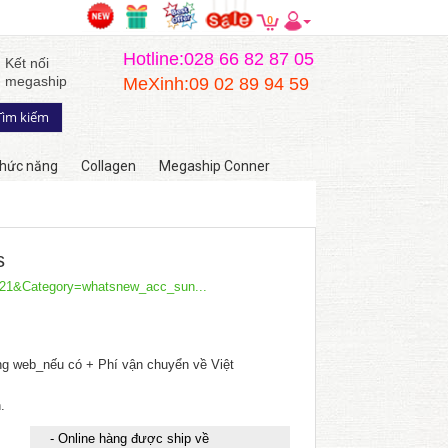
0
Hotline:028 66 82 87 05
Kết nối
megaship
MeXinh:09 02 89 94 59
hức năng
Collagen
Megaship Conner
s
=f21&Category=whatsnew_acc_sun...
ang web_nếu có + Phí vận chuyển về Việt
.
- Online hàng được ship về