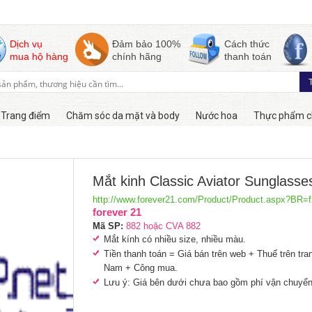
Dịch vụ
Đảm bảo 100%
Cách thức
mua hộ hàng
chính hãng
thanh toán
Trang điểm
Chăm sóc da mặt và body
Nước hoa
Thực phẩm c
Hàng online
Mắt kinh Classic Aviator Sunglasse
http://www.forever21.com/Product/Product.aspx?BR
forever 21
Mã SP:
882 hoặc CVA 882
Mắt kính có nhiều size, nhiều màu.
Tiền thanh toán = Giá bán trên web + Thuế trên tr
Nam + Công mua.
Lưu ý: Giá bên dưới chưa bao gồm phí vận chuyển