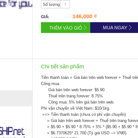
Số lượng
146,000 ₫
GIÁ:
MUA NGAY
Chi tiết sản phẩm
Tiền thanh toán = Giá bán trên web forever + Thuế tr
Công mua.
Giá bán trên web forever: $5.90.
Thuế trên trang forever: 8.75%
Công mua: 5% trên giá bán trên web.
Phí vận chuyển về Việt Nam: $10/1kg.
==> Tiền thanh toán (chưa có phí vận chuyển)
= Giá bán trên web forever + Thuế trên trang 
= $5.90 + $5.90 * 8.75% + 5% * ($5.90 + $5.9
= $6.7370625* 21.700 (Tỷ giá USD --> VNĐ