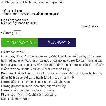
Phong cách: Mạnh mẽ, phá cách, gợi cảm.
- Hàng có ở kho
- Thanh toán 100% khi chuyển hàng ngoại tỉnh.
Giao hàng toàn quốc
Miễn phí nội thành Tp.HCM
xem chi tiết »
Số lượng
MUA NGAY
Chi tiết sản phẩm
Giữa tháng 9 năm 2011 nhà thời trang Valentino cho ra mắt hương thơm nước
hoa mới mang tên Valentina, loại nước hoa mới này được lấy cảm hứng từ các
hương vị tại Rome của Italy và được phát triển trong sự hợp tác của các nhà sản
xuất nước hoa Alberto Morillas, Olivier Cresp và Puig.
Kiểu dáng thiết kế lọ nước hoa như 1 hoa tươi mang đậm phong cách phương
đông thể hiện sự gợi cảm, thanh lịch, tinh tế và mạnh mẽ
Hương đầu: cam bergamot của Calabria và nấm Alba
Hương giữa: cam Amalfi, hoa nhài, huệ và dâu tây
Hương cuối: tuyết tùng, vani và hổ phách
Phong cách: Mạnh mẽ, phá cách, gợi cảm.
Năm phát hành: 2011