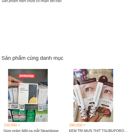
Sản phẩm hiện chưa có nhận xét nào
Sản phẩm cùng danh mục
230,000 ₫
280,000 ₫
Gom order-Mặt nạ mắt Steambase
KEM TRỊ MỤN THỊT TSUBUPORON QUANH VÙNG MẮT Nhật