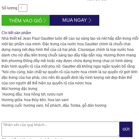
Số lượng
MUA NGAY
Chi tiết sản phẩm
Nhà thiết kế Jean Paul Gaultier luôn đề cao sự sáng tạo và nét hấp dẫn trong mỗi
một tác phẩm của mình. Đặc trưng của nước hoa Gaultier chính là chuỗi chai
đựng mang nét đẹp hình thể của cả hai phái. Classique chính là loại nước hoa
dành cho nữ đầu tiên trong chuỗi sáng tạo đầy hấp dẫn này. Hương thơm mang
tính phương Đông đầy mê hoặc này được chứa đựng trong chai có hình dáng
thân hình quyến rũ của một phụ nữ. Gaultier đã không ngại ngần tuyên bố rằng:
“Nói cho cùng, bản chất sự quyến rũ của nước hoa chính là sự quyến rữ giới tính
đặc trưng của hai phái, cho nên tôi quyết định lấy hình tượng nét đẹp thân thể
của con người để thể hiện sự quyến rũ của nứơc hoa.
Mùi hương đặc trưng:
Hương đầu: hoa hồng lợt, rượu rum
Hương giữa: hoa thủy tiên, hoa lan vani
Hương cuối: hương vani, hổ phách, đậu Tonka, gỗ đàn hương
GỬI