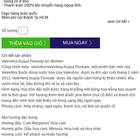
- Hàng có ở kho
- Thanh toán 100% khi chuyển hàng ngoại tỉnh.
Giao hàng toàn quốc
Miễn phí nội thành Tp.HCM
xem chi tiết »
Số lượng
MUA NGAY
Chi tiết sản phẩm
Valentina Acqua Floreale for Women
Cùng nhãn hiệu: ValentinoValentina Acqua Floreale, một phiên bản mới của
Valentina thuộc dòng nước hoa của Valentino được ra đời vào cuối tháng 1 năm
2013. Valentina Acqua Floreale được lấy nguồn cảm hứng từ thiên nhiên, khu
vườn mùa hè, bầu không khí vô tư và cảm thụ .
Hình dáng chai tròn đặc biệt được trang trí bằng một bông hoa trắng bao quanh
bởi lá thời gian. Với hương thơm tinh khiết pha thêm chút cổ điển và thanh lịch
mang đến hình ảnh một thiếu nữ trong sáng đầy ngọt ngào
Phong cách: Nhẹ nhàng, ngọt ngào, thanh lịch, nữ tính và quyến rũ
Mùi hương đặc trưng:
Hương đầu: Cam Bergamot, Hoa cam
Hương giữa: Dầu hoa cam, Mimosa, Hoa huệ và Hoa nhài
Hương cuối: Hổ phách và Hoắc hương