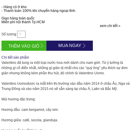
- Hàng có ở kho
- Thanh toán 100% khi chuyển hàng ngoại tỉnh.
Giao hàng toàn quốc
Miễn phí nội thành Tp.HCM
xem chi tiết »
Số lượng
MUA NGAY
Chi tiết sản phẩm
Valentino đã tung ra một loại nước hoa mới dành cho nam giới. Từ ý tưởng là
những gì cổ điển nhất, những gì giản dị nhất cho các “quý ông” yêu thích sự đơn
giản nhưng không kém phần thu hút, đó chính là Valentino Uomo.
Valentino Uomođược ra mắt trên thị trường vào đầu năm 2014 ở châu Âu, Nga và
Trung Đông và vào năm 2015 nó sẽ sẵn sàng tại châu Á,
Latin và Bắc Mỹ.
Mùi hương đặc trưng:
Hương đầu: cam bergamot, cây sim.
Hương giữa: café, socola, gianduja.