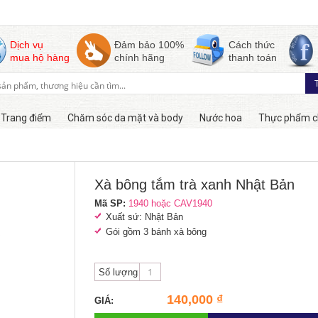
Dịch vụ
Đảm bảo 100%
Cách thức
mua hộ hàng
chính hãng
thanh toán
Trang điểm
Chăm sóc da mặt và body
Nước hoa
Thực phẩm c
Còn hàng
Xà bông tắm trà xanh Nhật Bản
Mã SP:
1940 hoặc CAV1940
Xuất sứ: Nhật Bản
Gói gồm 3 bánh xà bông
Số lượng
140,000 ₫
GIÁ: