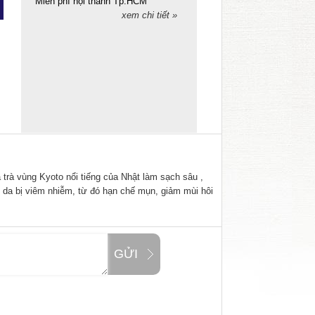
Miễn phí nội thành Tp.HCM
xem chi tiết »
 trà vùng Kyoto nổi tiếng của Nhật làm sạch sâu ,
g da bị viêm nhiễm, từ đó hạn chế mụn, giảm mùi hôi
GỬI