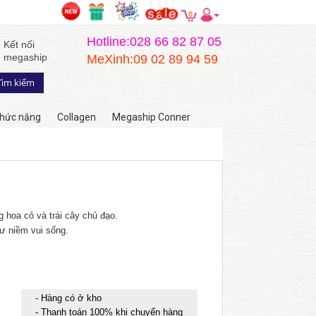
0
Hotline:028 66 82 87 05
Kết nối
megaship
MeXinh:09 02 89 94 59
hức năng
Collagen
Megaship Conner
 hoa cỏ và trái cây chủ đạo.
ư niềm vui sống.
- Hàng có ở kho
- Thanh toán 100% khi chuyển hàng