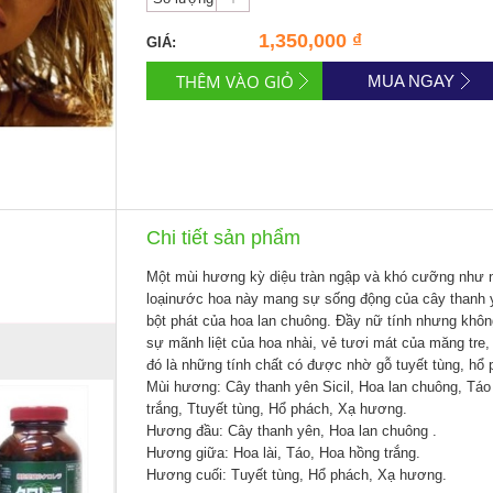
1,350,000 ₫
GIÁ:
MUA NGAY
Chi tiết sản phẩm
Một mùi hương kỳ diệu tràn ngập và khó cưỡng như n
loại
nước hoa
này mang sự sống động của cây thanh y
bột phát của hoa lan chuông. Đầy nữ tính nhưng kh
sự mãnh liệt của hoa nhài, vẻ tươi mát của măng tre,
đó là những tính chất có được nhờ gỗ tuyết tùng, hổ
Mùi hương:
Cây thanh yên Sicil, Hoa lan chuông, Tá
trắng, Ttuyết tùng, Hổ phách, Xạ hương.
Hương đầu: Cây thanh yên, Hoa lan chuông .
Hương giữa: Hoa lài, Táo, Hoa hồng trắng.
Hương cuối: Tuyết tùng, Hổ phách, Xạ hương.