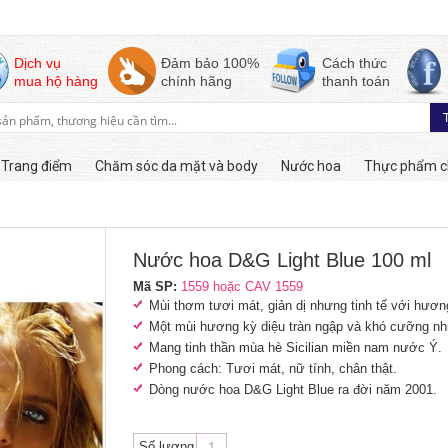
Dịch vụ
Đảm bảo 100%
Cách thức
mua hộ hàng
chính hãng
thanh toán
Trang điểm
Chăm sóc da mặt và body
Nước hoa
Thực phẩm c
Còn hàng
Nước hoa D&G Light Blue 100 ml
Mã SP:
1559 hoặc CAV 1559
Mùi thơm tươi mát, giản dị nhưng tinh tế với hương
Một mùi hương kỳ diệu tràn ngập và khó cưỡng nh
Mang tinh thần mùa hè Sicilian miền nam nước Ý.
Phong cách:
Tươi mát, nữ tính, chân thật.
Dòng nước hoa D&G Light Blue ra đời năm 2001.
Số lượng