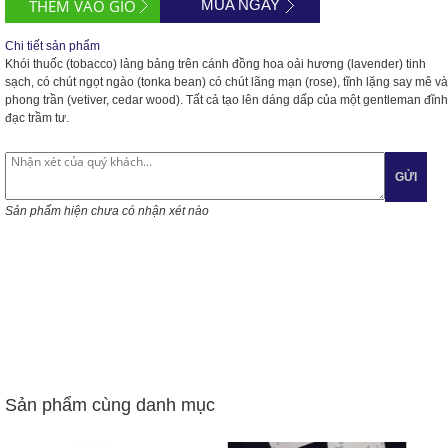
MUA NGAY
Chi tiết sản phẩm
Khói thuốc (tobacco) lảng bảng trên cánh đồng hoa oải hương (lavender) tinh
sạch, có chút ngọt ngào (tonka bean) có chút lãng mạn (rose), tĩnh lặng say mê và
phong trần (vetiver, cedar wood). Tất cả tạo lên dáng dấp của một gentleman đĩnh
đạc trầm tư.
GỬI
Sản phẩm hiện chưa có nhận xét nào
Sản phẩm cùng danh mục