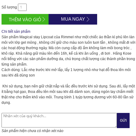
Số lượng
MUA NGAY
Chi tiết sản phẩm
Sản phẩm Magical stay Lipcoat của Rimmel như một chiếc áo thần kì phủ lên làn
môi với lớp gel mỏng , không chỉ giữ cho màu son luôn tuơi tắn , không mất đi với
các hoạt động thường ngày. Mà còn cung cấp độ ẩm không làm môi bong tróc ,
khô ráp. Khả năng giữ màu lên đến 16h, kể cả khi ăn uống , đi bơi . Hãng Kose
nổi tiếng với các sản phẩm dưỡng da, chú trọng chất lượng các thành phần trong
từng sản phẩm.
Cách dùng: Lắc nhẹ trước khi mở lắp, lấy 1 lượng nhỏ như hạt đỗ thoa lên môi
sau khi đã dùng son
Khi sử dụng, bạn nên giữ chặt nắp và lắc đều trước khi sử dụng. Sau đó, lấy một
ít bằng hạt gạo, thoa đều lên môi sau khi đã đánh son, dùng ngón tay chấm miết
thật nhẹ cho thấm khô vào môi. Trung bình 1 tuýp tương đương với 60-80 lần sử
dụng.
GỬI
Sản phẩm hiện chưa có nhận xét nào