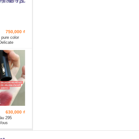
750,000 ₫
 pure color
Delicate
630,000 ₫
àu 295
Vous