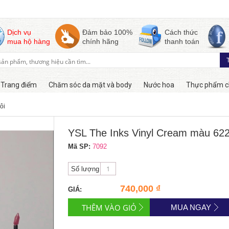
Dịch vụ
Đảm bảo 100%
Cách thức
mua hộ hàng
chính hãng
thanh toán
Trang điểm
Chăm sóc da mặt và body
Nước hoa
Thực phẩm c
ôi
Hàng online
YSL The Inks Vinyl Cream màu 62
Mã SP:
7092
Số lượng
740,000 ₫
GIÁ:
MUA NGAY