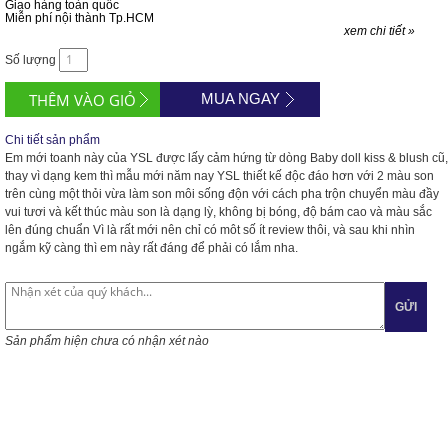
Giao hàng toàn quốc
Miễn phí nội thành Tp.HCM
xem chi tiết »
Số lượng
MUA NGAY
Chi tiết sản phẩm
Em mới toanh này của YSL được lấy cảm hứng từ dòng Baby doll kiss & blush cũ,
thay vì dạng kem thì mẫu mới năm nay YSL thiết kế độc đáo hơn với 2 màu son
trên cùng một thỏi vừa làm son môi sống độn với cách pha trộn chuyển màu đầy
vui tươi và kết thúc màu son là dạng lỳ, không bị bóng, độ bám cao và màu sắc
lên đúng chuẩn Vì là rất mới nên chỉ có môt số ít review thôi, và sau khi nhìn
ngắm kỹ càng thì em này rất đáng để phải có lắm nha.
GỬI
Sản phẩm hiện chưa có nhận xét nào