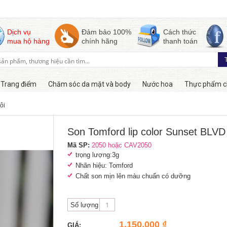
Dịch vụ
Đảm bảo 100%
Cách thức
mua hộ hàng
chính hãng
thanh toán
Trang điểm
Chăm sóc da mặt và body
Nước hoa
Thực phẩm c
ôi
Còn hàng
Son Tomford lip color Sunset BLVD
Mã SP:
2050 hoặc CAV2050
trọng lượng:3g
Nhãn hiệu: Tomford
Chất son mịn lên màu chuẩn có dưỡng
Số lượng
1,150,000 ₫
GIÁ: