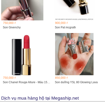
750,000 ₫
900,000 ₫
Son Givenchy
Son Pat mcgrath
750,000 ₫
850,000 ₫
Son Chanel Rouge Allure - Màu 152 Insaisissable
Son dưỡng YSL 80 Glowing Lava
Dịch vụ mua hàng hộ tại Megaship.net