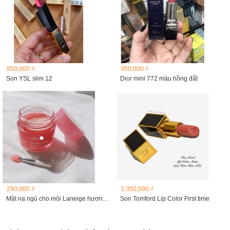
850,000 ₫
350,000 ₫
Son YSL slim 12
Dior mini 772 màu hồng đất
290,000 ₫
1,350,000 ₫
Mặt nạ ngủ cho môi Laneige hương berry/Gummy bear/Sweet...
Son Tomford Lip Color First time