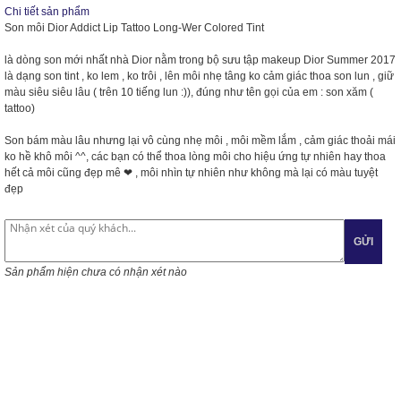
Chi tiết sản phẩm
Son môi Dior Addict Lip Tattoo Long-Wer Colored Tint
là dòng son mới nhất nhà Dior nằm trong bộ sưu tập makeup Dior Summer 2017
là dạng son tint , ko lem , ko trôi , lên môi nhẹ tâng ko cảm giác thoa son lun , giữ
màu siêu siêu lâu ( trên 10 tiếng lun
:)
), đúng như tên gọi của em : son xăm (
tattoo)
Son bám màu lâu nhưng lại vô cùng nhẹ môi , môi mềm lắm , cảm giác thoải mái
ko hề khô môi ^^, các bạn có thể thoa lòng môi cho hiệu ứng tự nhiên hay thoa
hết cả môi cũng đẹp mê
❤
, môi nhìn tự nhiên như không mà lại có màu tuyệt
đẹp
GỬI
Sản phẩm hiện chưa có nhận xét nào