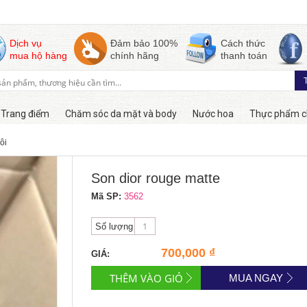
Dịch vụ
Đảm bảo 100%
Cách thức
mua hộ hàng
chính hãng
thanh toán
Trang điểm
Chăm sóc da mặt và body
Nước hoa
Thực phẩm c
ôi
Còn hàng
Son dior rouge matte
Mã SP:
3562
Số lượng
700,000 ₫
GIÁ:
MUA NGAY